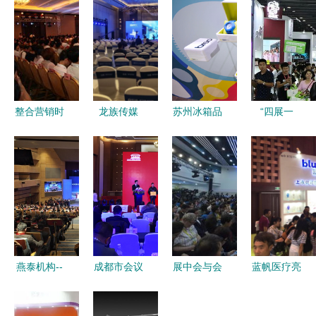
整合营销时
龙族传媒
苏州冰箱品
“四展一
代 从会场
一站式商务
牌策划设计
节”联动启
搭建到品牌
会议与展览
公司 专业
幕 2020第
推广的全链
服务，赋能
设计服务的
12届中国发
路服务策略
每一次精彩
卓越之选
博会邀您共
发声
襄盛会（展
前预告）
燕泰机构--
成都市会议
展中会与会
蓝帆医疗亮
学术会议、
及展览服务
中展 专业
相国际口腔
公关活动、
行业协
设计服务视
设备展览会