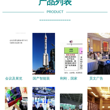
产品列表
PRODUCT
----------------
会议及展览
国产智能装
刚刚，国家
昊文广告
服务项目可
备在汽车与
工信部发来
以专业设计
行性研究报
航空航天领
一封信——
服务赋能展
告及运营方
域的最新应
专业设计服
览展示活动
案（瑞克咨
用 技术突
务迎来新机
策划