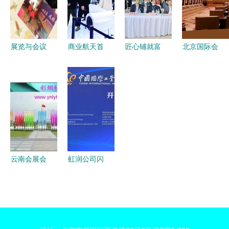
询·2024年
破与场景落
遇
编·专业设
地
计服务）
展览与会议
商业航天首
匠心铺就富
北京国际会
服务 从价
展盛会 300
硒路——揭
议中心 引
格、批发的
余家企业竞
秘桃源县如
领卓越的专
经济学博弈
技，明星产
何在富硒农
业设计服务
看未来趋势
品与方案齐
博会上大放
亮相
异彩
云南会展会
虹润公司闪
议公司的专
耀第21届中
业设计服务
国国际工业
用视觉艺术
博览会 聚
点亮商业舞
焦智能制